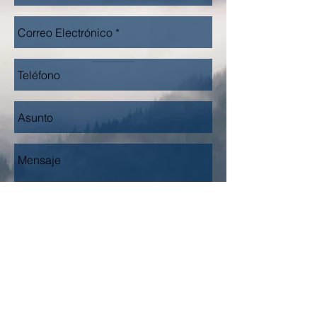
Enviar
Tel.
(506) 7070-2076
I
info@horizontesdeesperanza.c