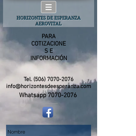
HORIZONTES DE ESPERANZA
AEROVITAL
PARA
COTIZACIONE
S E
INFORMACIÓN
Tel.
(506) 7070-2076
info@horizontesdeesperanza.com
Whatsapp
7070-2076